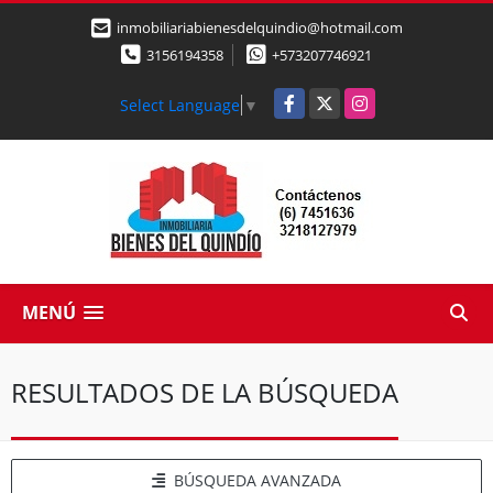
inmobiliariabienesdelquindio@hotmail.com
3156194358
+573207746921
Facebook
X
Instagram
Select Language
▼
MENÚ
RESULTADOS DE LA BÚSQUEDA
BÚSQUEDA AVANZADA