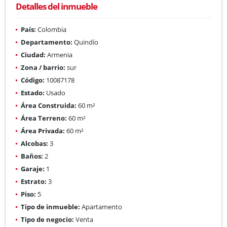
Detalles del inmueble
País:
Colombia
Departamento:
Quindío
Ciudad:
Armenia
Zona / barrio:
sur
Código:
10087178
Estado:
Usado
Área Construida:
60 m²
Área Terreno:
60 m²
Área Privada:
60 m²
Alcobas:
3
Baños:
2
Garaje:
1
Estrato:
3
Piso:
5
Tipo de inmueble:
Apartamento
Tipo de negocio:
Venta