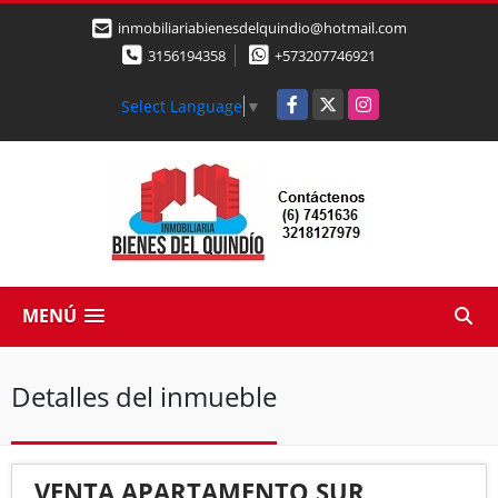
inmobiliariabienesdelquindio@hotmail.com
3156194358
+573207746921
Facebook
X
Instagram
Select Language
▼
MENÚ
Detalles del inmueble
VENTA APARTAMENTO SUR