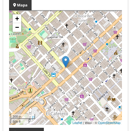
Mapa
+
−
200 m
500 ft
Leaflet
| Wasi - ©
OpenStreetMap