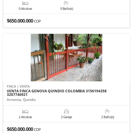
0 Alcobas
0 Baño(s)
$650.000.000
COP
FINCA | VENTA
VENTA FINCA GENOVA QUINDIO COLOMBIA 3156194358
3207746921
Armenia, Quindío
2 Alcobas
2 Garaje
2 Baño(s)
$650.000.000
COP