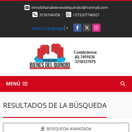
inmobiliariabienesdelquindio@hotmail.com
3156194358
+573207746921
Facebook
X
Instagram
Select Language
▼
MENÚ
RESULTADOS DE LA BÚSQUEDA
BÚSQUEDA AVANZADA