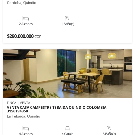
Cordoba, Quindío
2 Alcobas
1 Baño(s)
$290.000.000
COP
FINCA | VENTA
VENTA CASA CAMPESTRE TEBAIDA QUINDIO COLOMBIA
3156194358
La Tebaida, Quindío
4 Alcobas
4 Garaje
5 Baño(s)