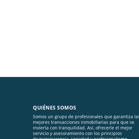
QUIÉNES SOMOS
Somos un grupo de profesionales que garantiza la
mejores transacciones inmobiliarias para que se
invierta con tranquilidad. Así, ofrecerle el mejor
servicio y asesoramiento con los principios
de transparencia, seriedad y profesionalismo.