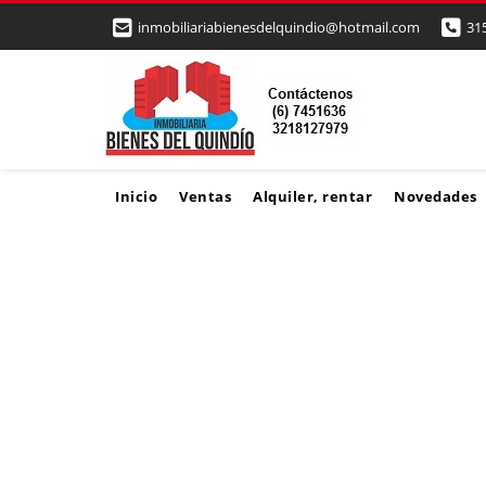
inmobiliariabienesdelquindio@hotmail.com
31
Inicio
Ventas
Alquiler, rentar
Novedades