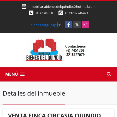
inmobiliariabienesdelquindio@hotmail.com
3156194358
+573207746921
Facebook
X
Instagram
Select Language
▼
MENÚ
Detalles del inmueble
VENTA FINCA CIRCASIA QUINDIO