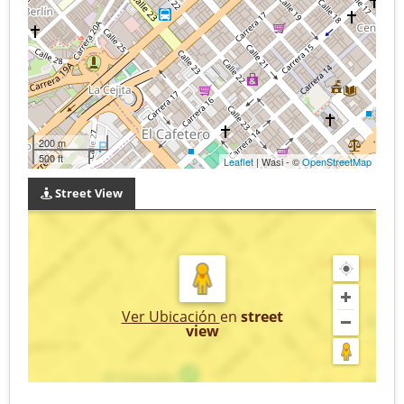
200 m
500 ft
Leaflet
| Wasi - ©
OpenStreetMap
Street View
Ver Ubicación
en
street
view