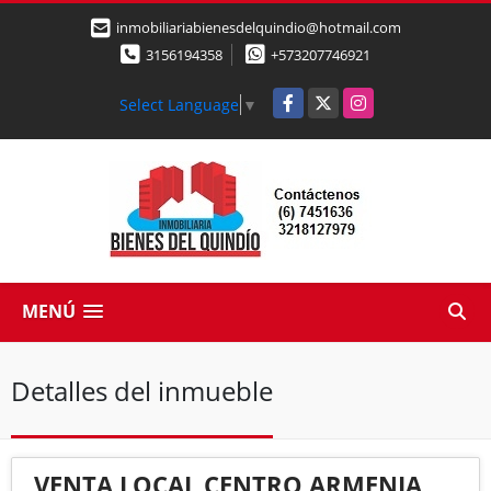
inmobiliariabienesdelquindio@hotmail.com
3156194358
+573207746921
Facebook
X
Instagram
Select Language
▼
MENÚ
Detalles del inmueble
VENTA LOCAL CENTRO ARMENIA