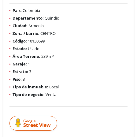
País:
Colombia
Departamento:
Quindío
Ciudad:
Armenia
Zona / barrio:
CENTRO
Código:
10130699
Estado:
Usado
Área Terreno:
239 m²
Garaje:
1
Estrato:
3
Piso:
3
Tipo de inmueble:
Local
Tipo de negocio:
Venta
Google
Street View