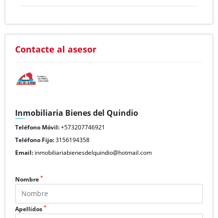
Contacte al asesor
Inmobiliaria Bienes del Quindio
Teléfono Móvil:
+573207746921
Teléfono Fijo:
3156194358
Email:
inmobiliariabienesdelquindio@hotmail.com
*
Nombre
*
Apellidos