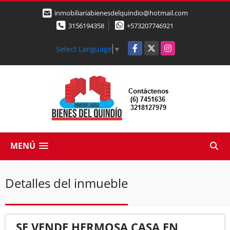
inmobiliariabienesdelquindio@hotmail.com
3156194358
+573207746921
Facebook
X
Instagram
Select Language
▼
MENÚ
Detalles del inmueble
SE VENDE HERMOSA CASA EN