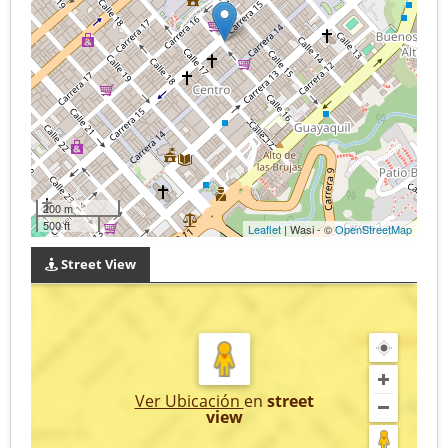
200 m
500 ft
Leaflet
| Wasi - ©
OpenStreetMap
Street View
Ver Ubicación
en
street
view