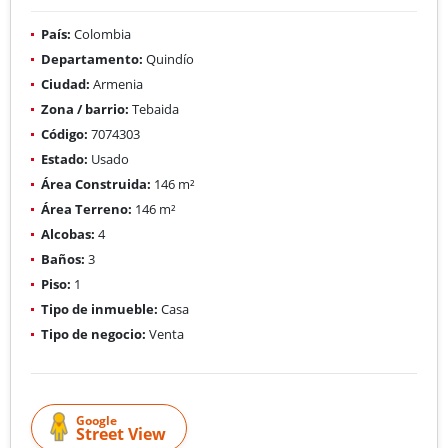
País:
Colombia
Departamento:
Quindío
Ciudad:
Armenia
Zona / barrio:
Tebaida
Código:
7074303
Estado:
Usado
Área Construida:
146 m²
Área Terreno:
146 m²
Alcobas:
4
Baños:
3
Piso:
1
Tipo de inmueble:
Casa
Tipo de negocio:
Venta
Google
Street View