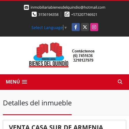
inmobiliariabienesdelquindio@hotmail.com
3156194358
+573207746921
Facebook
X
Instagram
Select Language
▼
MENÚ
Detalles del inmueble
VENTA CASA SUR DE ARMENIA