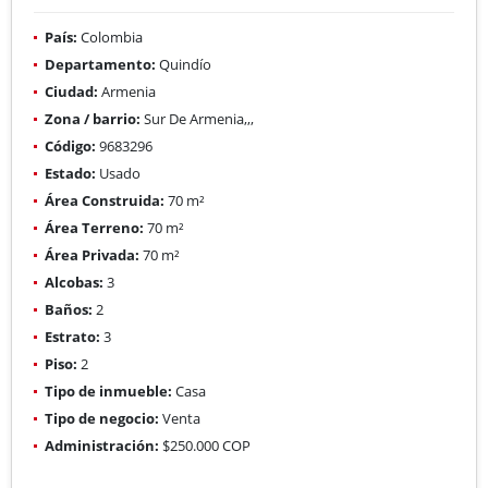
País:
Colombia
Departamento:
Quindío
Ciudad:
Armenia
Zona / barrio:
Sur De Armenia,,,
Código:
9683296
Estado:
Usado
Área Construida:
70 m²
Área Terreno:
70 m²
Área Privada:
70 m²
Alcobas:
3
Baños:
2
Estrato:
3
Piso:
2
Tipo de inmueble:
Casa
Tipo de negocio:
Venta
Administración:
$250.000 COP