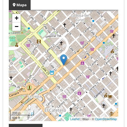
Mapa
+
−
200 m
500 ft
Leaflet
| Wasi - ©
OpenStreetMap