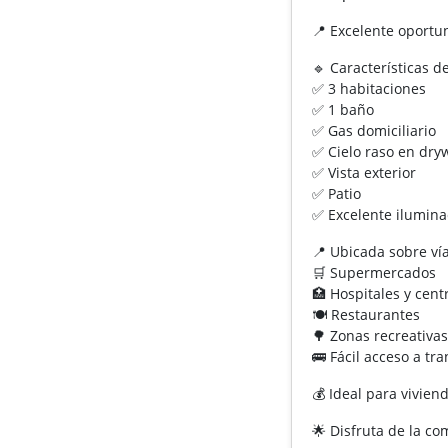
📍 Excelente oportun
🔹 Características d
✅ 3 habitaciones
✅ 1 baño
✅ Gas domiciliario
✅ Cielo raso en dryw
✅ Vista exterior
✅ Patio
✅ Excelente iluminac
📍 Ubicada sobre vía
🛒 Supermercados
🏥 Hospitales y cen
🍽️ Restaurantes
🌳 Zonas recreativa
🚌 Fácil acceso a tr
💰 Ideal para vivien
🌟 Disfruta de la co