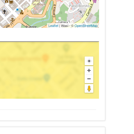
Leaflet
| Wasi - ©
OpenStreetMap