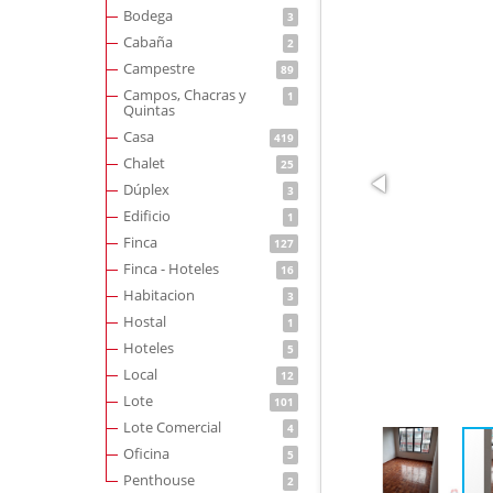
Bodega
3
Cabaña
2
Campestre
89
Campos, Chacras y
1
Quintas
Casa
419
Chalet
25
Dúplex
3
Edificio
1
Finca
127
Finca - Hoteles
16
Habitacion
3
Hostal
1
Hoteles
5
Local
12
Lote
101
Lote Comercial
4
Oficina
5
Penthouse
2