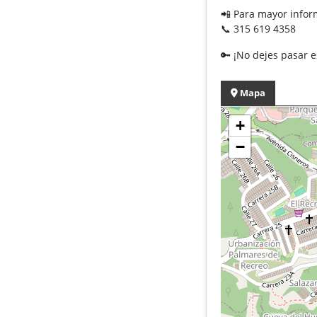
📲 Para mayor infor
📞 315 619 4358
🔑 ¡No dejes pasar 
Mapa
+
−