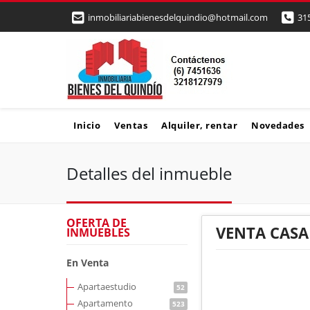
inmobiliariabienesdelquindio@hotmail.com
31
Inicio
Ventas
Alquiler, rentar
Novedades
Detalles del inmueble
OFERTA DE
VENTA CASA
INMUEBLES
En Venta
Apartaestudio
52
Apartamento
523