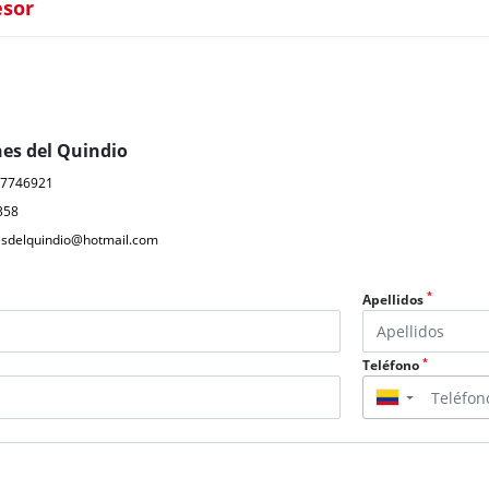
esor
nes del Quindio
07746921
358
nesdelquindio@hotmail.com
*
Apellidos
*
Teléfono
▼