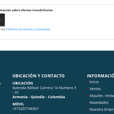
rmación sobre ofertas inmobiliarias
o
s los
Términos de servicio y privacidad
UBICACIÓN Y CONTACTO
INFORMACI
Inicio
s
UBICACIÓN
Avenida Bolívar Carrera 14 Numero 3
Ventas
- 01
Alquiler, renta
Armenia - Quindío - Colombia
Novedades
MÓVIL
+573207746921
Nuestra Empr