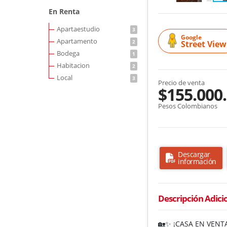
En Renta
Apartaestudio
3
Google
Apartamento
2
Street View
Bodega
1
Habitacion
2
Local
3
Precio de venta
$155.000
Pesos Colombianos
Descargar
información
Descripción Adici
🏡✨ ¡CASA EN VENT