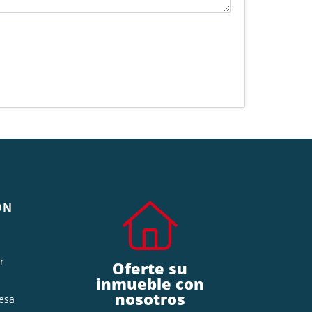
ÓN
r
Oferte su
inmueble con
nosotros
esa