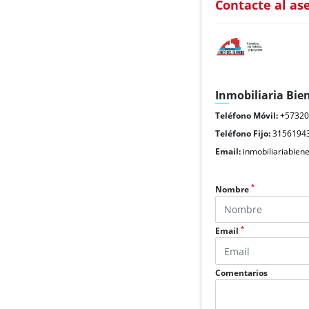
Contacte al as
Inmobiliaria Bie
Teléfono Móvil:
+5732
Teléfono Fijo:
3156194
Email:
inmobiliariabie
*
Nombre
*
Email
Comentarios