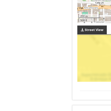
200 m
500 ft
Street View