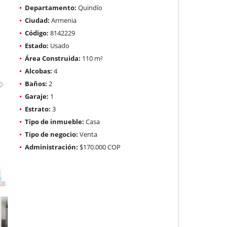
Departamento:
Quindío
Ciudad:
Armenia
Código:
8142229
Estado:
Usado
Área Construida:
110 m²
Alcobas:
4
Baños:
2
Garaje:
1
Estrato:
3
Tipo de inmueble:
Casa
Tipo de negocio:
Venta
Administración:
$170.000 COP