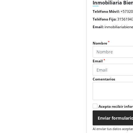
Inmobiliaria Bie
Teléfono Móvil:
+5732
Teléfono Fijo:
3156194
Email:
inmobiliariabie
*
Nombre
*
Email
Comentarios
Acepto recibir info
Enviar formulari
Al enviar tus datos acepta