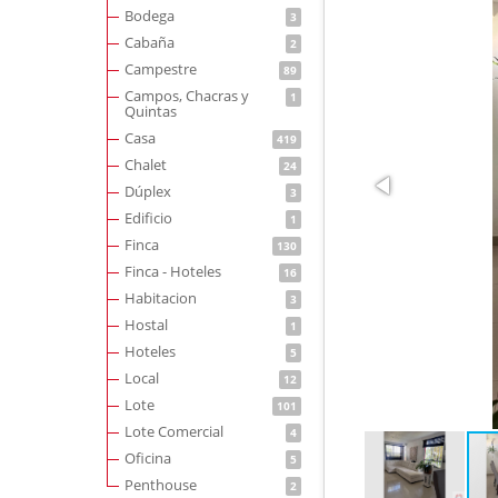
Bodega
3
Cabaña
2
Campestre
89
Campos, Chacras y
1
Quintas
Casa
419
Chalet
24
Dúplex
3
Edificio
1
Finca
130
Finca - Hoteles
16
Habitacion
3
Hostal
1
Hoteles
5
Local
12
Lote
101
Lote Comercial
4
Oficina
5
Penthouse
2