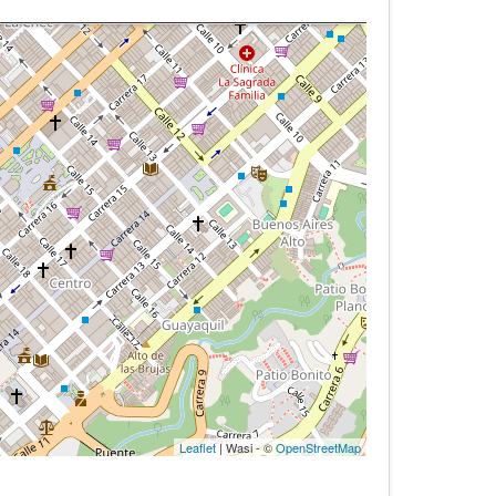
Leaflet
| Wasi - ©
OpenStreetMap