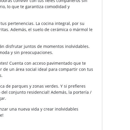
podrás convivir con tus fieles compañeros sin
io, lo que te garantiza comodidad y
tus pertenencias. La cocina integral, por su
ritas. Además, el suelo de cerámica o mármol le
rán disfrutar juntos de momentos inolvidables.
ómoda y sin preocupaciones.
nantes! Cuenta con acceso pavimentado que te
r de un área social ideal para compartir con tus
s.
erca de parques y zonas verdes. Y si prefieres
 del conjunto residencial! Además, la portería /
gar.
nzar una nueva vida y crear inolvidables
e!