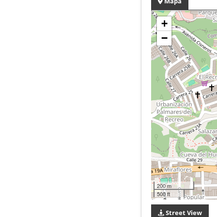
Mapa
+
−
200 m
500 ft
Street View