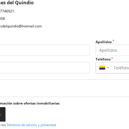
nes del Quindio
07746921
358
nesdelquindio@hotmail.com
*
Apellidos
*
Teléfono
▼
rmación sobre ofertas inmobiliarias
o
s los
Términos de servicio y privacidad