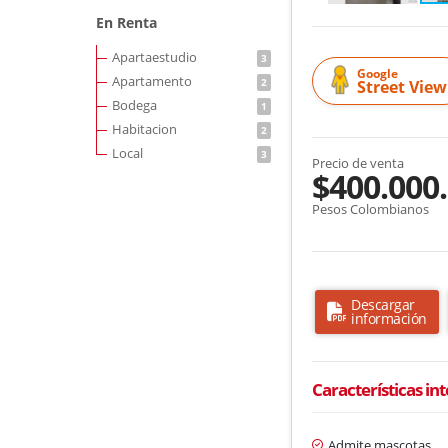
En Renta
Apartaestudio
3
Google
Apartamento
2
Street View
Bodega
1
Habitacion
2
Local
3
Precio de venta
$400.000
Pesos Colombianos
Descargar
información
Características in
Admite mascotas