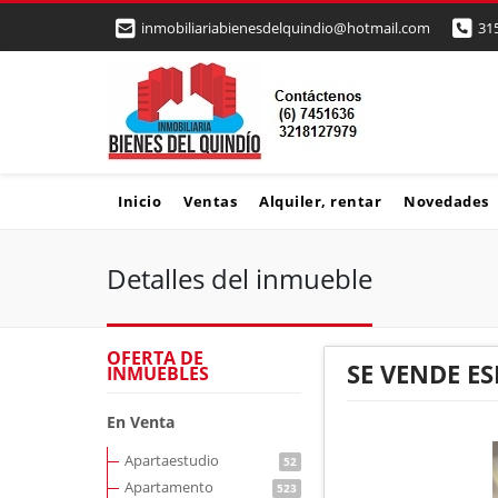
inmobiliariabienesdelquindio@hotmail.com
31
Inicio
Ventas
Alquiler, rentar
Novedades
Detalles del inmueble
OFERTA DE
SE VENDE E
INMUEBLES
En Venta
Apartaestudio
52
Apartamento
523