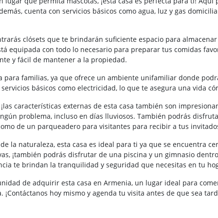
 lugar que permita mascotas, ¡esta casa es perfecta para ti! Aquí 
emás, cuenta con servicios básicos como agua, luz y gas domiciliar
ntrarás clósets que te brindarán suficiente espacio para almacenar 
está equipada con todo lo necesario para preparar tus comidas favo
nte y fácil de mantener a la propiedad.
ta para familias, ya que ofrece un ambiente unifamiliar donde pod
servicios básicos como electricidad, lo que te asegura una vida c
, ¡las características externas de esta casa también son impresio
ingún problema, incluso en días lluviosos. También podrás disfruta
como de un parqueadero para visitantes para recibir a tus invitado
r de la naturaleza, esta casa es ideal para ti ya que se encuentra c
vas, ¡también podrás disfrutar de una piscina y un gimnasio dentro
ancia te brindan la tranquilidad y seguridad que necesitas en tu ho
unidad de adquirir esta casa en Armenia, un lugar ideal para come
a. ¡Contáctanos hoy mismo y agenda tu visita antes de que sea tard