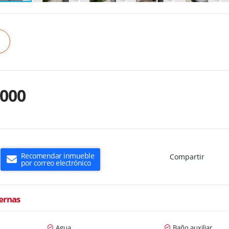
.000
Recomendar inmueble
Compartir
por correo electrónico
ternas
Agua
Baño auxiliar