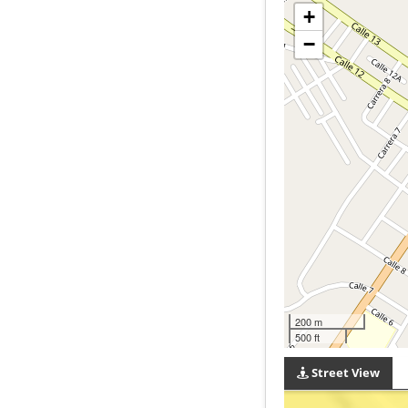
+
−
200 m
500 ft
Street View