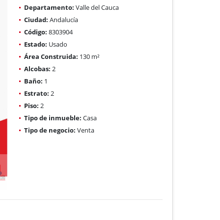
Departamento:
Valle del Cauca
Ciudad:
Andalucía
Código:
8303904
Estado:
Usado
Área Construida:
130 m²
Alcobas:
2
Baño:
1
Estrato:
2
Piso:
2
Tipo de inmueble:
Casa
Tipo de negocio:
Venta