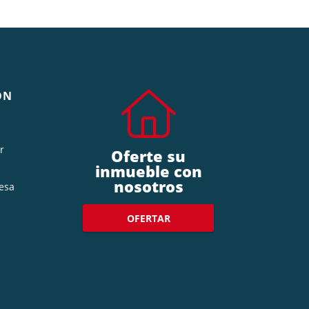
ÓN
r
Oferte su
inmueble con
nosotros
esa
OFERTAR