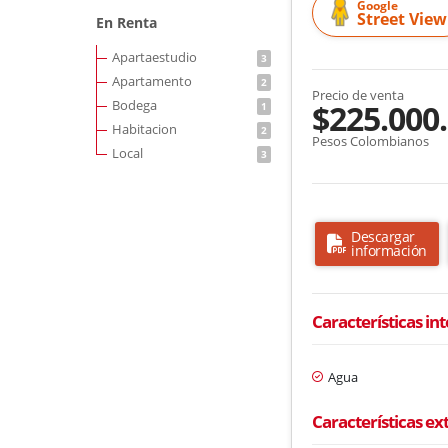
Google
Street View
En Renta
Apartaestudio
3
Apartamento
2
Precio de venta
Bodega
$225.000
1
Habitacion
2
Pesos Colombianos
Local
3
Descargar
información
Características in
Agua
Características ex