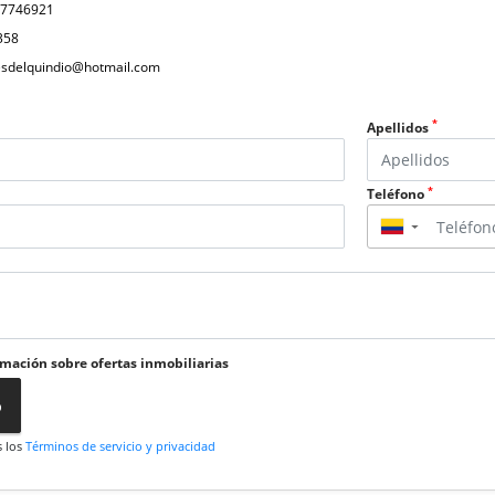
07746921
358
nesdelquindio@hotmail.com
*
Apellidos
*
Teléfono
▼
rmación sobre ofertas inmobiliarias
o
s los
Términos de servicio y privacidad