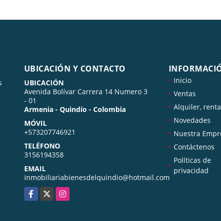
UBICACIÓN Y CONTACTO
INFORMACI
Inicio
s
UBICACIÓN
Avenida Bolívar Carrera 14 Numero 3
Ventas
- 01
Alquiler, renta
Armenia - Quindío - Colombia
Novedades
MÓVIL
+573207746921
Nuestra Empr
TELÉFONO
Contáctenos
3156194358
Políticas de
EMAIL
privacidad
inmobiliariabienesdelquindio@hotmail.com
Facebook
X
Instagram