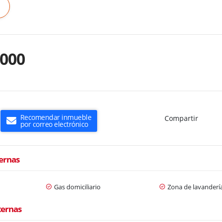
.000
Recomendar inmueble
Compartir
por correo electrónico
ternas
Gas domiciliario
Zona de lavanderí
ternas