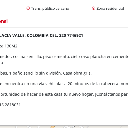
Trans. público cercano
Zona residencial
onal
ACIA VALLE, COLOMBIA CEL. 320 7746921
rea 130M2.
medor, cocina sencilla, piso cemento, cielo raso plancha en cement
ro
bas, 1 baño sencillo sin división. Casa obra gris.
 se encuentra en una vía vehicular a 20 minutos de la cabecera mun
portunidad de hacer de esta casa tu nuevo hogar. ¡Contáctanos pa
316 2818031