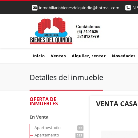
inmobiliariabienesdelquindio@hotmail.com
31
Inicio
Ventas
Alquiler, rentar
Novedades
Detalles del inmueble
OFERTA DE
VENTA CASA
INMUEBLES
En Venta
Apartaestudio
52
Apartamento
523