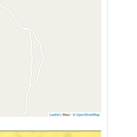
Leaflet
| Wasi - ©
OpenStreetMap