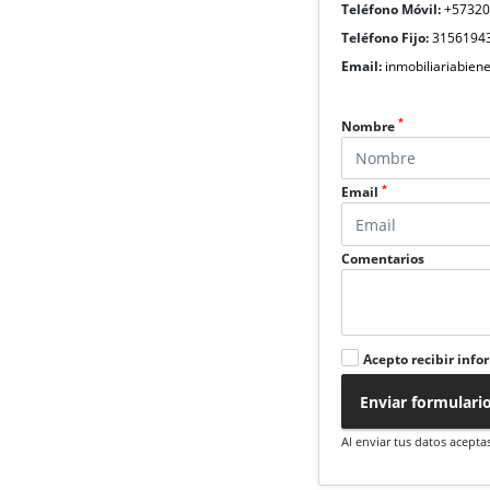
Teléfono Móvil:
+5732
Teléfono Fijo:
3156194
Email:
inmobiliariabie
*
Nombre
*
Email
Comentarios
Acepto recibir info
Enviar formulari
Al enviar tus datos acepta