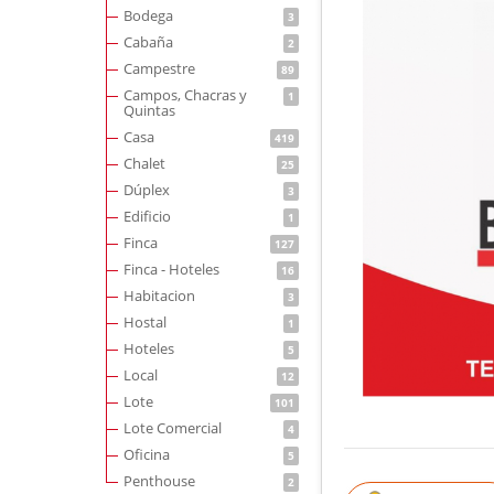
Bodega
3
Cabaña
2
Campestre
89
Campos, Chacras y
1
Quintas
Casa
419
Chalet
25
Dúplex
3
Edificio
1
Finca
127
Finca - Hoteles
16
Habitacion
3
Hostal
1
Hoteles
5
Local
12
Lote
101
Lote Comercial
4
Oficina
5
Penthouse
2