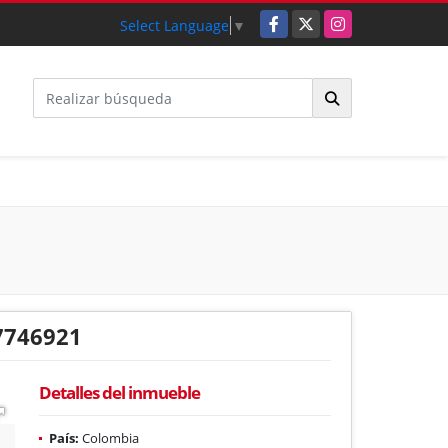
Facebook
X
Instagram
Select Language
▼
7746921
Detalles del inmueble
País:
Colombia