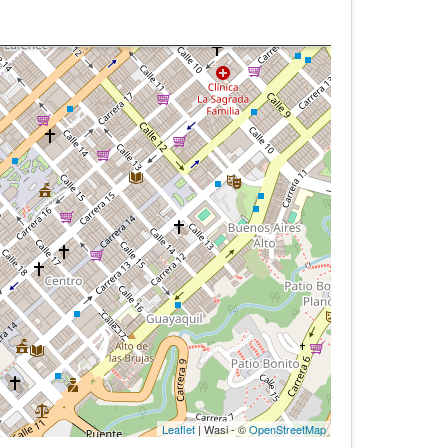
Leaflet
| Wasi - ©
OpenStreetMap