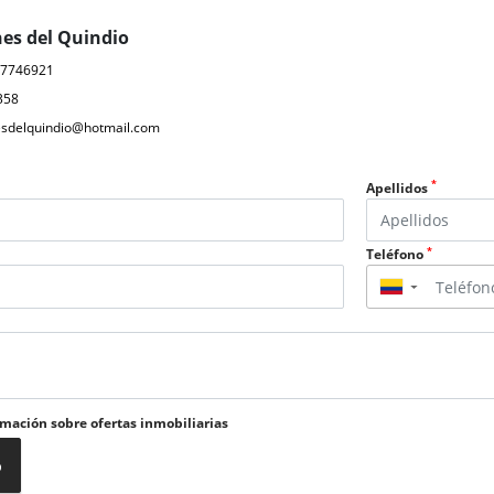
nes del Quindio
07746921
358
nesdelquindio@hotmail.com
*
Apellidos
*
Teléfono
▼
rmación sobre ofertas inmobiliarias
o