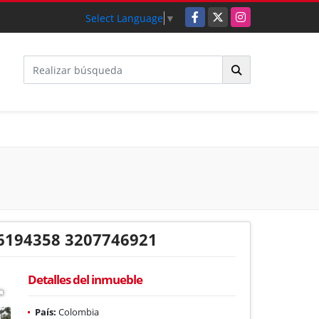
Facebook
X
Instagram
Select Language
▼
6194358 3207746921
Detalles del inmueble
País:
Colombia