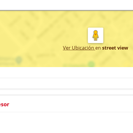
Ver Ubicación
en
street view
esor