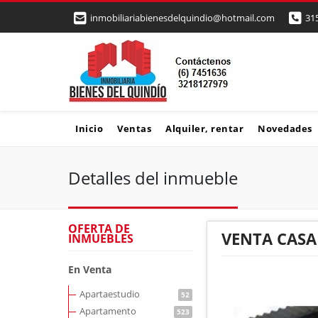
inmobiliariabienesdelquindio@hotmail.com
31
Inicio
Ventas
Alquiler, rentar
Novedades
Detalles del inmueble
OFERTA DE
VENTA CASA
INMUEBLES
En Venta
Apartaestudio
52
Apartamento
523