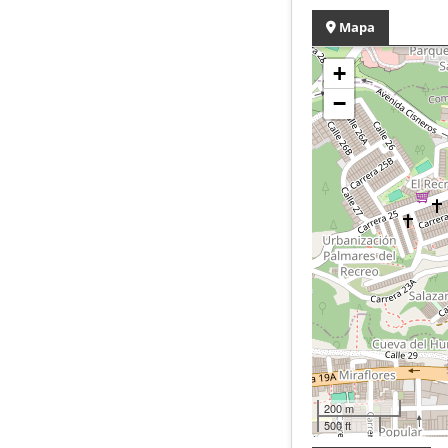
Mapa
+
−
200 m
500 ft