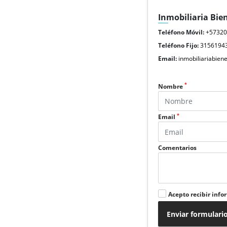
Inmobiliaria Bie
Teléfono Móvil:
+5732
Teléfono Fijo:
3156194
Email:
inmobiliariabie
*
Nombre
*
Email
Comentarios
Acepto recibir info
Enviar formulari