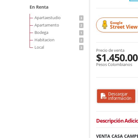
En Renta
Apartaestudio
3
Google
Apartamento
2
Street View
Bodega
1
Habitacion
2
Local
3
Precio de venta
$1.450.00
Pesos Colombianos
Descargar
información
Descripción Adici
VENTA CASA CAMPE