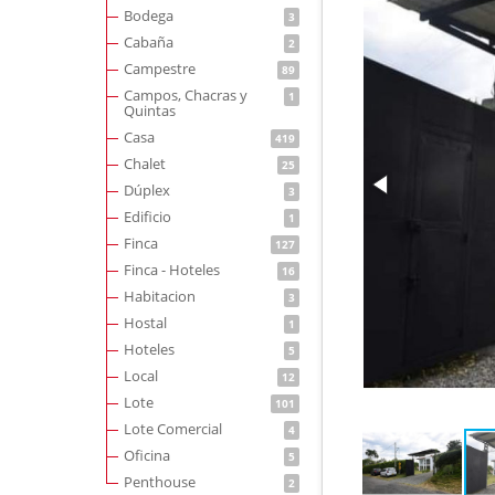
Bodega
3
Cabaña
2
Campestre
89
Campos, Chacras y
1
Quintas
Casa
419
Chalet
25
Dúplex
3
Edificio
1
Finca
127
Finca - Hoteles
16
Habitacion
3
Hostal
1
Hoteles
5
Local
12
Lote
101
Lote Comercial
4
Oficina
5
Penthouse
2