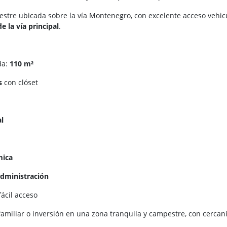
tre ubicada sobre la vía Montenegro, con excelente acceso vehicu
e la vía principal
.
da:
110 m²
s
con clóset
al
mica
administración
fácil acceso
familiar o inversión en una zona tranquila y campestre, con cercaní