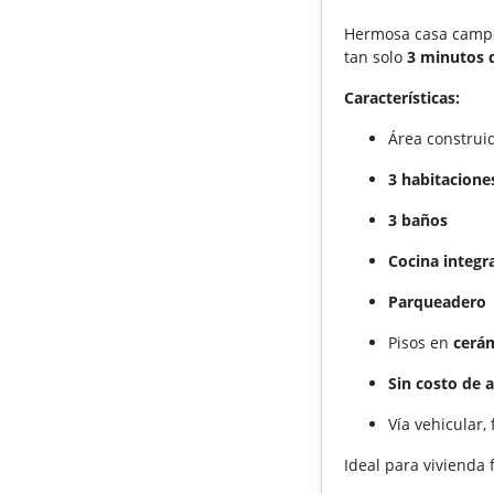
Hermosa casa campes
tan solo
3 minutos d
Características:
Área construi
3 habitacione
3 baños
Cocina integr
Parqueadero
Pisos en
cerá
Sin costo de 
Vía vehicular, 
Ideal para vivienda 