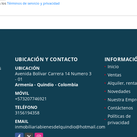
s los
Términos de servicio y privacidad
UBICACIÓN Y CONTACTO
INFORMACI
Inicio
s
UBICACIÓN
Avenida Bolívar Carrera 14 Numero 3
Ventas
- 01
Alquiler, renta
Armenia - Quindío - Colombia
Novedades
MÓVIL
+573207746921
Nuestra Empr
TELÉFONO
Contáctenos
3156194358
Políticas de
EMAIL
privacidad
inmobiliariabienesdelquindio@hotmail.com
Facebook
X
Instagram