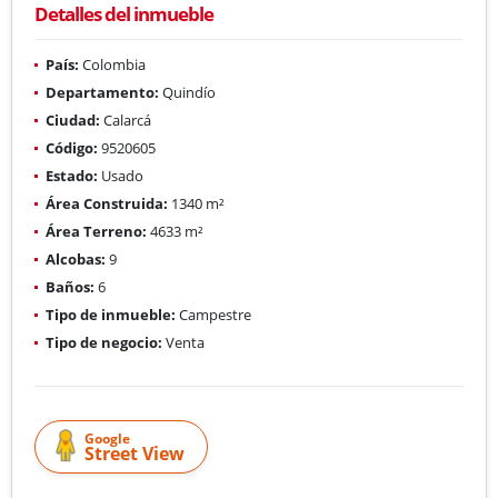
Detalles del inmueble
País:
Colombia
Departamento:
Quindío
Ciudad:
Calarcá
Código:
9520605
Estado:
Usado
Área Construida:
1340 m²
Área Terreno:
4633 m²
Alcobas:
9
Baños:
6
Tipo de inmueble:
Campestre
Tipo de negocio:
Venta
Google
Street View