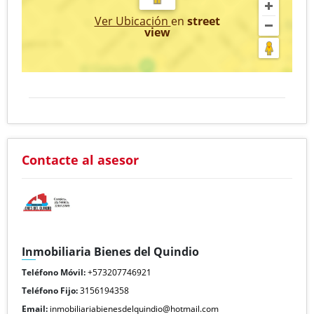
Ver Ubicación
en
street
view
Contacte al asesor
Inmobiliaria Bienes del Quindio
Teléfono Móvil:
+573207746921
Teléfono Fijo:
3156194358
Email:
inmobiliariabienesdelquindio@hotmail.com