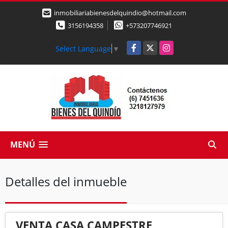
inmobiliariabienesdelquindio@hotmail.com
3156194358
+573207746921
Facebook
X
Instagram
Select Language
▼
MENÚ
Detalles del inmueble
VENTA CASA CAMPESTRE