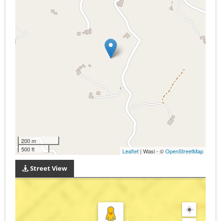
200 m
500 ft
Leaflet
| Wasi - ©
OpenStreetMap
Street View