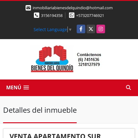
inmobiliariabienesdelquindio@hotmail.com
3156194358
+573207746921
Facebook
X
Instagram
Select Language
▼
MENÚ
Detalles del inmueble
VENTA APARTAMENTO SUR