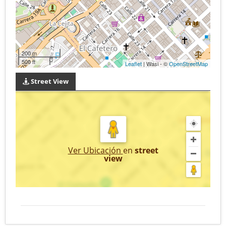
200 m
500 ft
Leaflet
| Wasi - ©
OpenStreetMap
Street View
Ver Ubicación
en
street
view