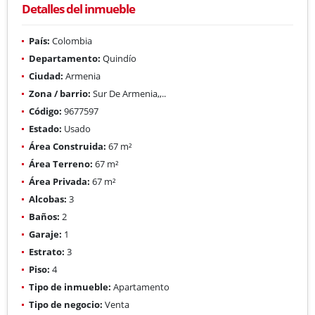
Detalles del inmueble
País:
Colombia
Departamento:
Quindío
Ciudad:
Armenia
Zona / barrio:
Sur De Armenia,,..
Código:
9677597
Estado:
Usado
Área Construida:
67 m²
Área Terreno:
67 m²
Área Privada:
67 m²
Alcobas:
3
Baños:
2
Garaje:
1
Estrato:
3
Piso:
4
Tipo de inmueble:
Apartamento
Tipo de negocio:
Venta