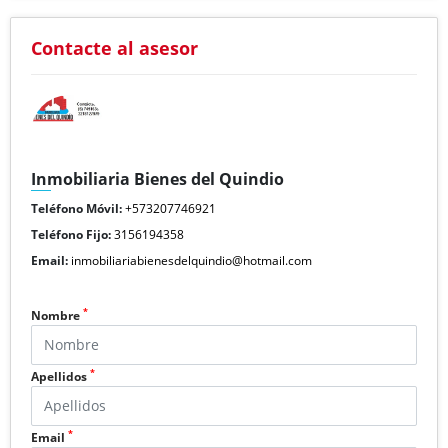
Contacte al asesor
Inmobiliaria Bienes del Quindio
Teléfono Móvil:
+573207746921
Teléfono Fijo:
3156194358
Email:
inmobiliariabienesdelquindio@hotmail.com
*
Nombre
*
Apellidos
*
Email