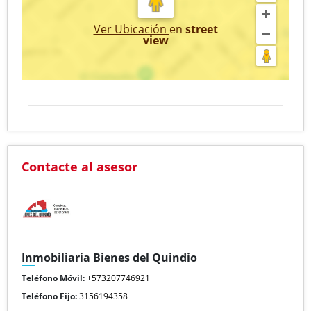
Ver Ubicación
en
street
view
Contacte al asesor
Inmobiliaria Bienes del Quindio
Teléfono Móvil:
+573207746921
Teléfono Fijo:
3156194358