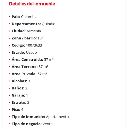
Detalles del inmueble
País:
Colombia
Departamento:
Quindío
Ciudad:
Armenia
Zona / barrio:
sur
Código:
10073633
Estado:
Usado
Área Construida:
57 m²
Área Terreno:
57 m²
Área Privada:
57 m²
Alcobas:
3
Baños:
2
Garaje:
1
Estrato:
3
Piso:
4
Tipo de inmueble:
Apartamento
Tipo de negocio:
Venta