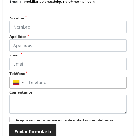
Email:
inmobiliariabienesdelquindio@hotmail.com
*
Nombre
*
Apellidos
*
Email
*
Teléfono
▼
Comentarios
Acepto recibir información sobre ofertas inmobiliarias
Enviar formulario