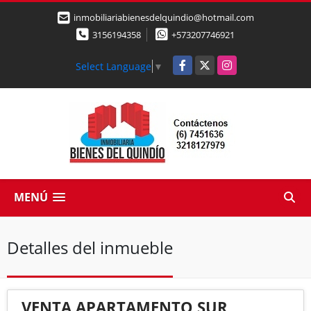
inmobiliariabienesdelquindio@hotmail.com
3156194358
+573207746921
Facebook
X
Instagram
Select Language
▼
MENÚ
Detalles del inmueble
VENTA APARTAMENTO SUR