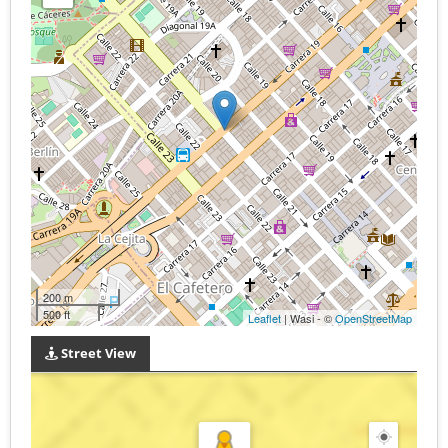
200 m
500 ft
Leaflet
| Wasi - ©
OpenStreetMap
Street View