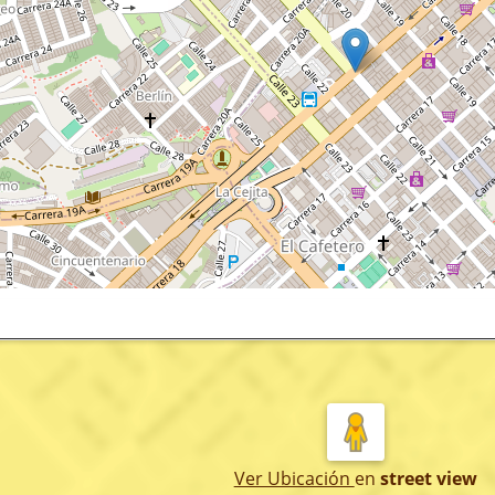
Ver Ubicación
en
street view