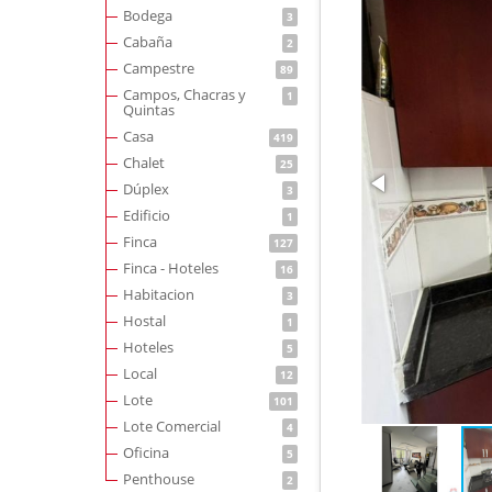
Bodega
3
Cabaña
2
Campestre
89
Campos, Chacras y
1
Quintas
Casa
419
Chalet
25
Dúplex
3
Edificio
1
Finca
127
Finca - Hoteles
16
Habitacion
3
Hostal
1
Hoteles
5
Local
12
Lote
101
Lote Comercial
4
Oficina
5
Penthouse
2