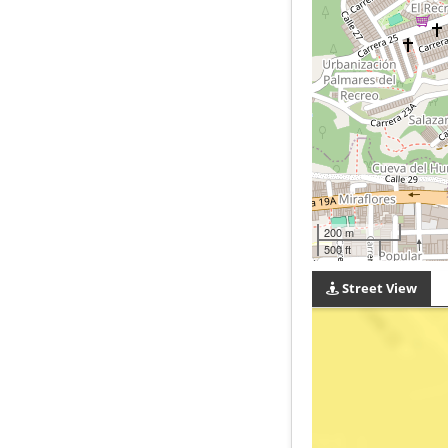
200 m
500 ft
Street View