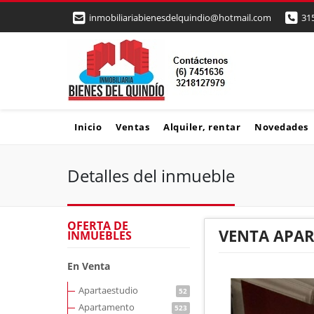
inmobiliariabienesdelquindio@hotmail.com
31
Inicio
Ventas
Alquiler, rentar
Novedades
Detalles del inmueble
OFERTA DE
VENTA APA
INMUEBLES
En Venta
Apartaestudio
52
Apartamento
523