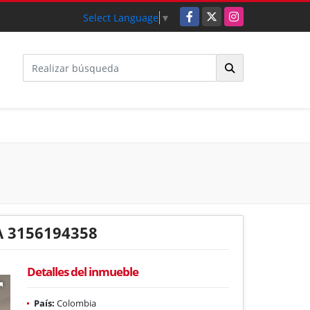
Facebook
X
Instagram
Select Language
▼
 3156194358
Detalles del inmueble
País:
Colombia