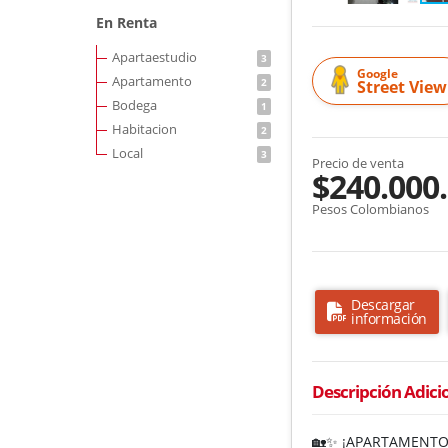
En Renta
Apartaestudio
3
Google
Apartamento
2
Street View
Bodega
1
Habitacion
2
Local
3
Precio de venta
$240.000
Pesos Colombianos
Descargar
información
Descripción Adici
🏡✨ ¡APARTAMENTO 