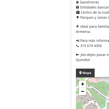
⛽ Gasolineras
🏦 Entidades bancar
🏙️ Centro de la ciu
🌳 Parques y zonas 
🌟 Ideal para famili
Armenia.
📲 Para más informa
📞 315 619 4358
🔑 ¡No dejes pasar 
Quindío!
Mapa
+
−