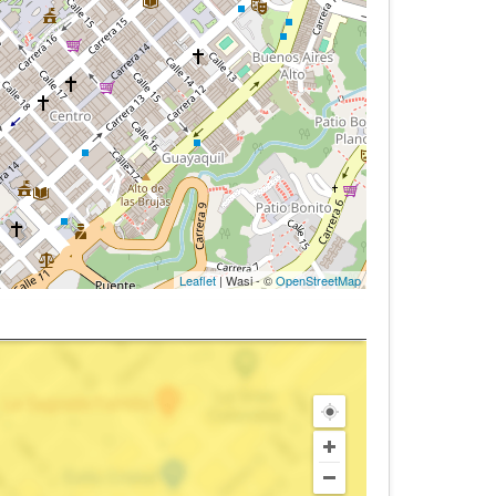
Leaflet
| Wasi - ©
OpenStreetMap