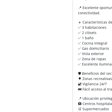
📍 Excelente oportun
conectividad.
🔹 Características d
✅ 3 habitaciones
✅ 2 clósets
✅ 1 baño
✅ Cocina integral
✅ Gas domiciliario
✅ Vista exterior
✅ Zona de ropas
✅ Excelente iluminac
🛡️ Beneficios del sec
🌳 Zonas recreativa
🔐 Vigilancia 24/7
🚌 Fácil acceso al t
📍 Ubicación privile
🏥 Centros hospitala
🛒 Supermercados