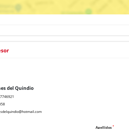
esor
nes del Quindio
07746921
358
nesdelquindio@hotmail.com
*
Apellidos