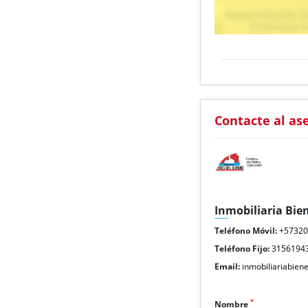
Contacte al as
Inmobiliaria Bie
Teléfono Móvil:
+5732
Teléfono Fijo:
3156194
Email:
inmobiliariabie
*
Nombre