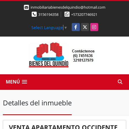
inmobiliariabienesdelquindio@hotmail.com
3156194358
+573207746921
Facebook
X
Instagram
Select Language
▼
MENÚ
Detalles del inmueble
VENTA APARTAMENTO OCCIDENTE