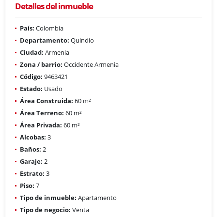
Detalles del inmueble
País:
Colombia
Departamento:
Quindío
Ciudad:
Armenia
Zona / barrio:
Occidente Armenia
Código:
9463421
Estado:
Usado
Área Construida:
60 m²
Área Terreno:
60 m²
Área Privada:
60 m²
Alcobas:
3
Baños:
2
Garaje:
2
Estrato:
3
Piso:
7
Tipo de inmueble:
Apartamento
Tipo de negocio:
Venta