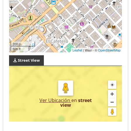
200 m
500 ft
Leaflet
| Wasi - ©
OpenStreetMap
Street View
Ver Ubicación
en
street
view