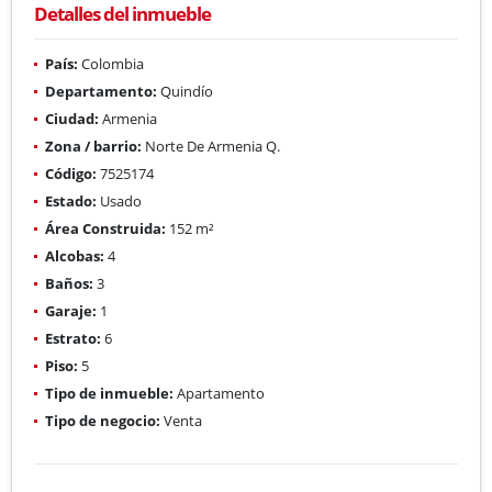
Detalles del inmueble
País:
Colombia
Departamento:
Quindío
Ciudad:
Armenia
Zona / barrio:
Norte De Armenia Q.
Código:
7525174
Estado:
Usado
Área Construida:
152 m²
Alcobas:
4
Baños:
3
Garaje:
1
Estrato:
6
Piso:
5
Tipo de inmueble:
Apartamento
Tipo de negocio:
Venta