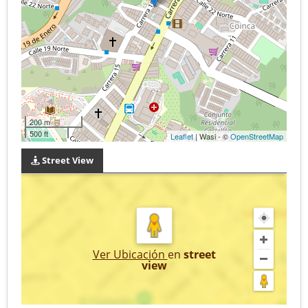
200 m
500 ft
Leaflet
| Wasi - ©
OpenStreetMap
Street View
Ver Ubicación
en
street
view