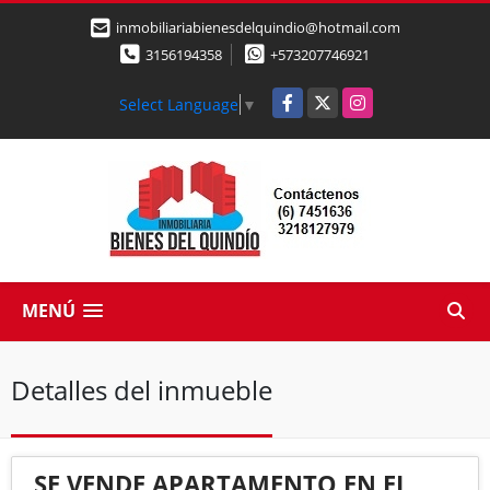
inmobiliariabienesdelquindio@hotmail.com
3156194358
+573207746921
Facebook
X
Instagram
Select Language
▼
MENÚ
Detalles del inmueble
SE VENDE APARTAMENTO EN EL