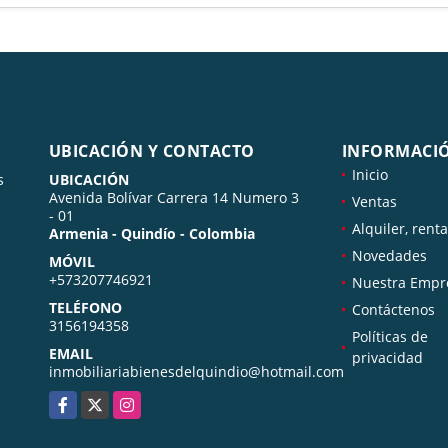
UBICACIÓN Y CONTACTO
INFORMACI
Inicio
s
UBICACIÓN
Avenida Bolívar Carrera 14 Numero 3
Ventas
- 01
Alquiler, renta
Armenia - Quindío - Colombia
Novedades
MÓVIL
+573207746921
Nuestra Empr
TELÉFONO
Contáctenos
3156194358
Políticas de
EMAIL
privacidad
inmobiliariabienesdelquindio@hotmail.com
Facebook
X
Instagram