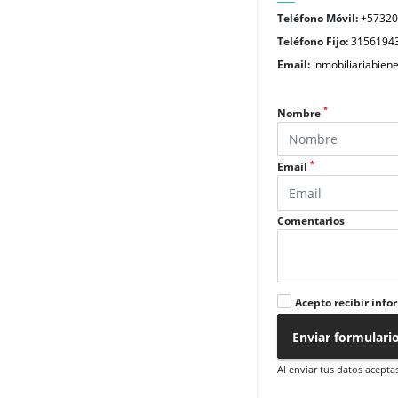
Teléfono Móvil:
+5732
Teléfono Fijo:
3156194
Email:
inmobiliariabie
*
Nombre
*
Email
Comentarios
Acepto recibir info
Enviar formulari
Al enviar tus datos acepta