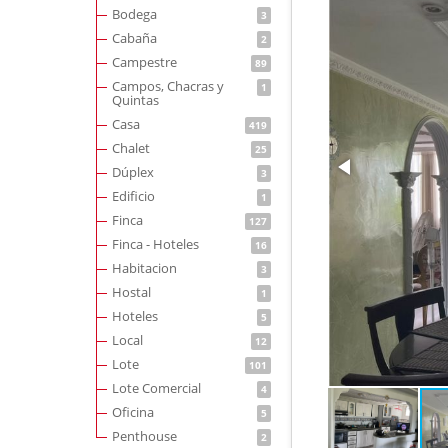
Bodega
3
Cabaña
2
Campestre
89
Campos, Chacras y
1
Quintas
Casa
419
Chalet
25
Dúplex
3
Edificio
1
Finca
127
Finca - Hoteles
16
Habitacion
3
Hostal
1
Hoteles
5
Local
12
Lote
101
Lote Comercial
4
Oficina
5
Penthouse
2