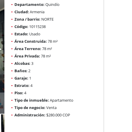
Departamento:
Quindío
Ciudad:
Armenia
Zona / barrio:
NORTE
Código:
10115238
Estado:
Usado
Área Construida:
78 m²
Área Terreno:
78 m²
Área Privada:
78 m²
Alcobas:
3
Baños:
2
Garaje:
1
Estrato:
4
Piso:
4
Tipo de inmueble:
Apartamento
Tipo de negocio:
Venta
Administración:
$280.000 COP