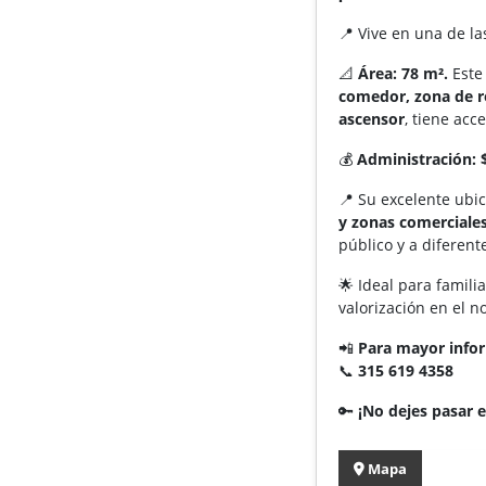
📍 Vive en una de la
📐
Área:
78 m².
Este
comedor, zona de r
ascensor
, tiene acc
💰
Administración:
📍 Su excelente ubic
y zonas comerciale
público y a diferent
🌟 Ideal para famil
valorización en el n
📲
Para mayor infor
📞
315 619 4358
🔑
¡No dejes pasar 
Mapa