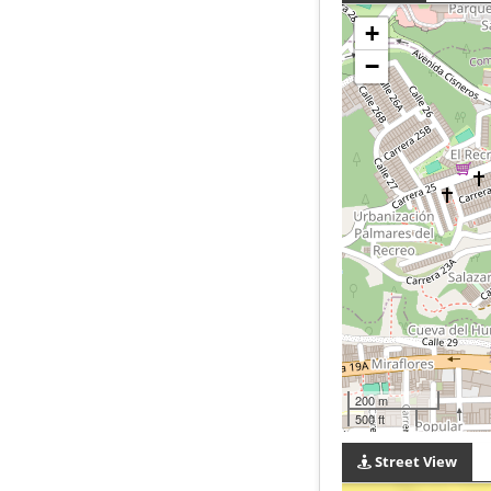
+
−
200 m
500 ft
Street View