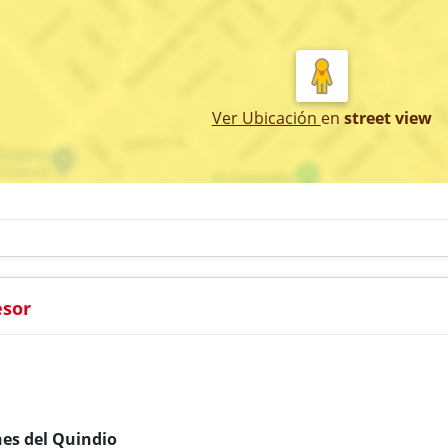
Ver Ubicación
en
street view
esor
nes del Quindio