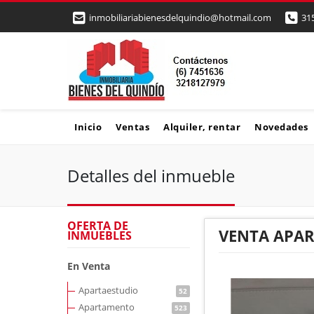
inmobiliariabienesdelquindio@hotmail.com
31
Inicio
Ventas
Alquiler, rentar
Novedades
Detalles del inmueble
OFERTA DE
VENTA APA
INMUEBLES
En Venta
Apartaestudio
52
Apartamento
523