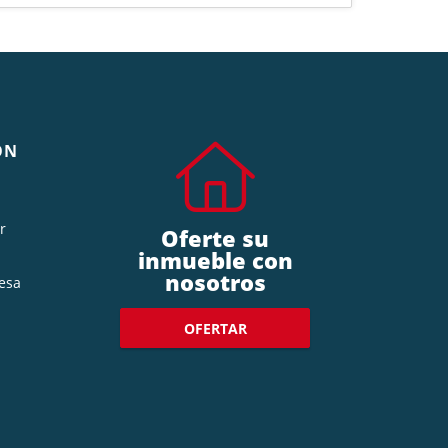
ÓN
r
Oferte su
inmueble con
nosotros
esa
OFERTAR