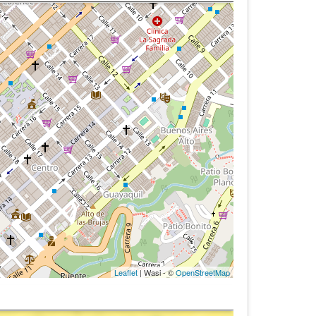
Leaflet
| Wasi - ©
OpenStreetMap