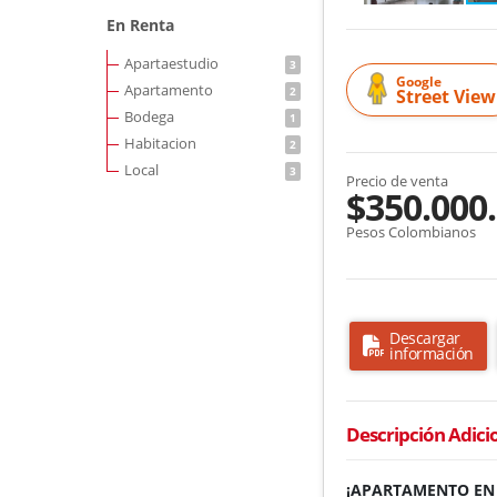
En Renta
Apartaestudio
3
Google
Apartamento
2
Street View
Bodega
1
Habitacion
2
Local
3
Precio de venta
$350.000
Pesos Colombianos
Descargar
información
Descripción Adici
¡APARTAMENTO EN 