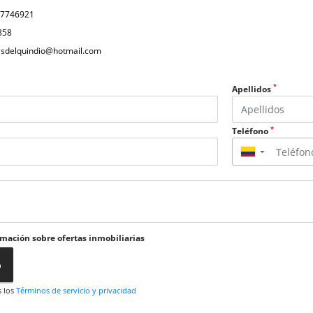
07746921
358
nesdelquindio@hotmail.com
*
Apellidos
*
Teléfono
▼
rmación sobre ofertas inmobiliarias
o
s los
Términos de servicio y privacidad