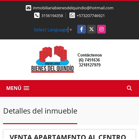
inmobiliariabienesdelquindio@hotmail.com
3156194358
+573207746921
Facebook
X
Instagram
Select Language
▼
MENÚ
Detalles del inmueble
VENTA APARTAMENTO AL CENTRO