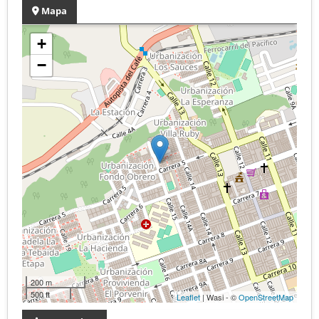
Mapa
+
−
200 m
500 ft
Leaflet
| Wasi - ©
OpenStreetMap