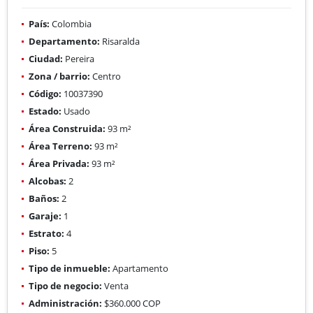
País:
Colombia
Departamento:
Risaralda
Ciudad:
Pereira
Zona / barrio:
Centro
Código:
10037390
Estado:
Usado
Área Construida:
93 m²
Área Terreno:
93 m²
Área Privada:
93 m²
Alcobas:
2
Baños:
2
Garaje:
1
Estrato:
4
Piso:
5
Tipo de inmueble:
Apartamento
Tipo de negocio:
Venta
Administración:
$360.000 COP