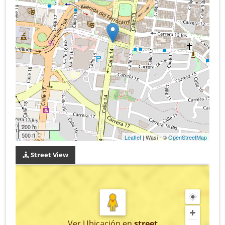
200 m
500 ft
Leaflet
| Wasi - ©
OpenStreetMap
Street View
Ver Ubicación
en
street