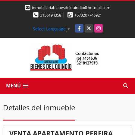
inmobiliariabienesdelquindio@hotmail.com
3156194358
+573207746921
Facebook
X
Instagram
Select Language
▼
MENÚ
Detalles del inmueble
VENTA APARTAMENTO PEREIRA