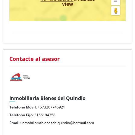
view
Contacte al asesor
Inmobiliaria Bienes del Quindio
Teléfono Móvil:
+573207746921
Teléfono Fijo:
3156194358
Email:
inmobiliariabienesdelquindio@hotmail.com