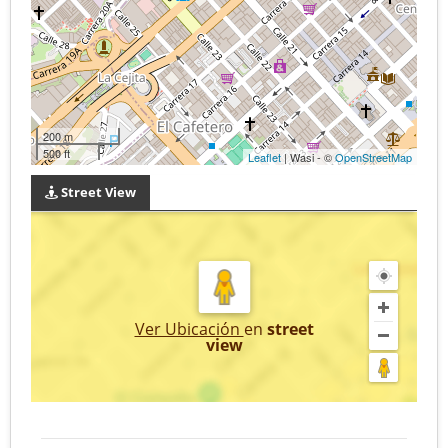
200 m
500 ft
Leaflet
| Wasi - ©
OpenStreetMap
Street View
Ver Ubicación
en
street
view