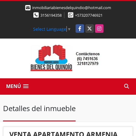
inmobiliariabienesdelquindio@hotmail.com
3156194358
+573207746921
Facebook
X
Instagram
Select Language
▼
MENÚ
Detalles del inmueble
VENTA APARTAMENTO ARMENIA