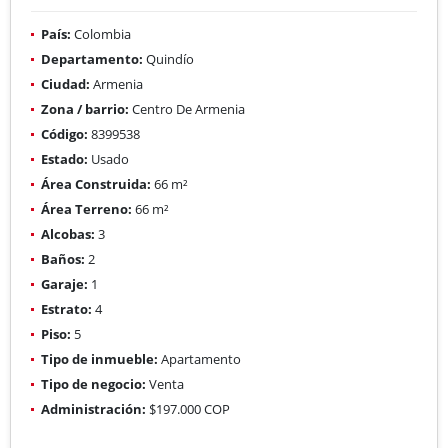
País:
Colombia
Departamento:
Quindío
Ciudad:
Armenia
Zona / barrio:
Centro De Armenia
Código:
8399538
Estado:
Usado
Área Construida:
66 m²
Área Terreno:
66 m²
Alcobas:
3
Baños:
2
Garaje:
1
Estrato:
4
Piso:
5
Tipo de inmueble:
Apartamento
Tipo de negocio:
Venta
Administración:
$197.000 COP