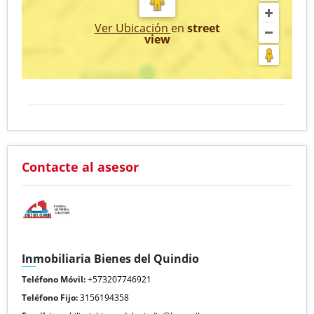
Ver Ubicación
en
street
view
Contacte al asesor
Inmobiliaria Bienes del Quindio
Teléfono Móvil:
+573207746921
Teléfono Fijo:
3156194358