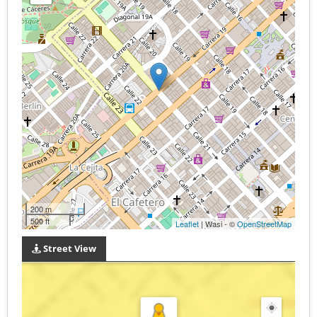
200 m
500 ft
Leaflet
| Wasi - ©
OpenStreetMap
Street View