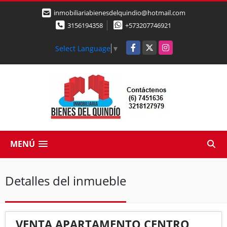
inmobiliariabienesdelquindio@hotmail.com
3156194358
+573207746921
Facebook
X
Instagram
Select Language
▼
MENÚ
Detalles del inmueble
VENTA APARTAMENTO CENTRO