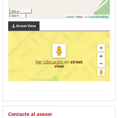
200 m
500 ft
Leaflet
| Wasi - ©
OpenStreetMap
Street View
Ver Ubicación
en
street
view
Contacte al asesor