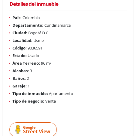
Detalles del inmueble
País:
Colombia
Departamento:
Cundinamarca
Ciudad:
Bogotá D.C.
Localidad:
Usme
Código:
9036591
Estado:
Usado
Área Terreno:
96 m²
Alcobas:
3
Baños:
2
Garaje:
1
Tipo de inmueble:
Apartamento
Tipo de negocio:
Venta
Google
Street View