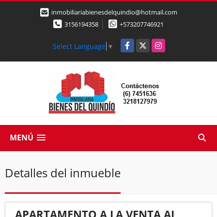
inmobiliariabienesdelquindio@hotmail.com
3156194358
+573207746921
Facebook
X
Instagram
Select Language
▼
MENÚ
Detalles del inmueble
APARTAMENTO A LA VENTA AL