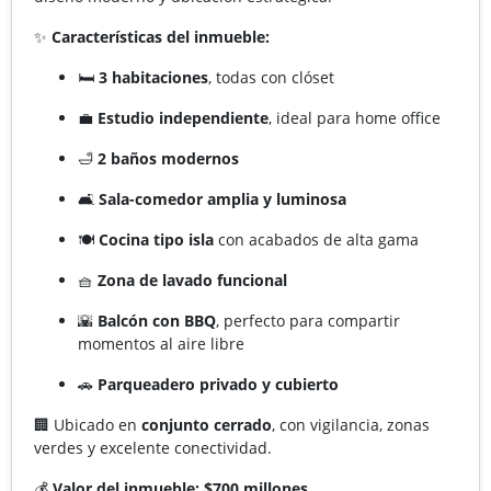
✨
Características del inmueble:
🛏️
3 habitaciones
, todas con clóset
💼
Estudio independiente
, ideal para home office
🛁
2 baños modernos
🛋️
Sala-comedor amplia y luminosa
🍽️
Cocina tipo isla
con acabados de alta gama
🧺
Zona de lavado funcional
🌇
Balcón con BBQ
, perfecto para compartir
momentos al aire libre
🚗
Parqueadero privado y cubierto
🏢 Ubicado en
conjunto cerrado
, con vigilancia, zonas
verdes y excelente conectividad.
💰
Valor del inmueble: $700 millones