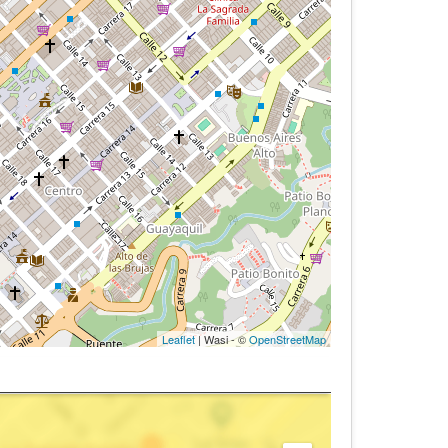
Leaflet
| Wasi - ©
OpenStreetMap