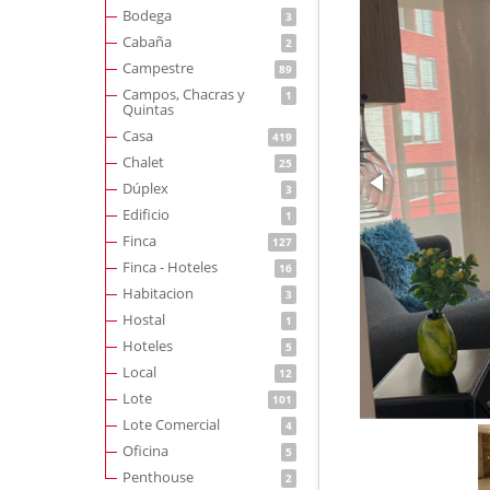
Bodega
3
Cabaña
2
Campestre
89
Campos, Chacras y
1
Quintas
Casa
419
Chalet
25
Dúplex
3
Edificio
1
Finca
127
Finca - Hoteles
16
Habitacion
3
Hostal
1
Hoteles
5
Local
12
Lote
101
Lote Comercial
4
Oficina
5
Penthouse
2