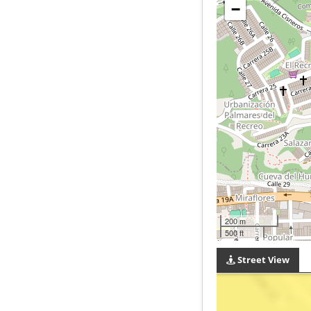
−
200 m
500 ft
Street View