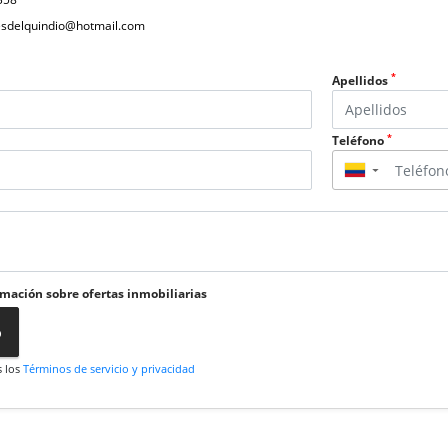
nesdelquindio@hotmail.com
*
Apellidos
*
Teléfono
▼
rmación sobre ofertas inmobiliarias
o
s los
Términos de servicio y privacidad