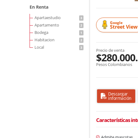
En Renta
Apartaestudio
3
Google
Apartamento
2
Street View
Bodega
1
Habitacion
2
Local
3
Precio de venta
$280.000
Pesos Colombianos
Descargar
información
Características in
Admite mascotas