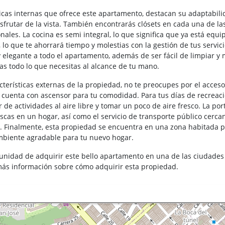
sticas internas que ofrece este apartamento, destacan su adaptabil
isfrutar de la vista. También encontrarás clósets en cada una de l
nales. La cocina es semi integral, lo que significa que ya está equi
, lo que te ahorrará tiempo y molestias con la gestión de tus servi
elegante a todo el apartamento, además de ser fácil de limpiar y m
as todo lo que necesitas al alcance de tu mano.
acterísticas externas de la propiedad, no te preocupes por el acce
cuenta con ascensor para tu comodidad. Para tus días de recreaci
 de actividades al aire libre y tomar un poco de aire fresco. La por
cas en un hogar, así como el servicio de transporte público cercan
d. Finalmente, esta propiedad se encuentra en una zona habitada po
mbiente agradable para tu nuevo hogar.
tunidad de adquirir este bello apartamento en una de las ciudade
ás información sobre cómo adquirir esta propiedad.