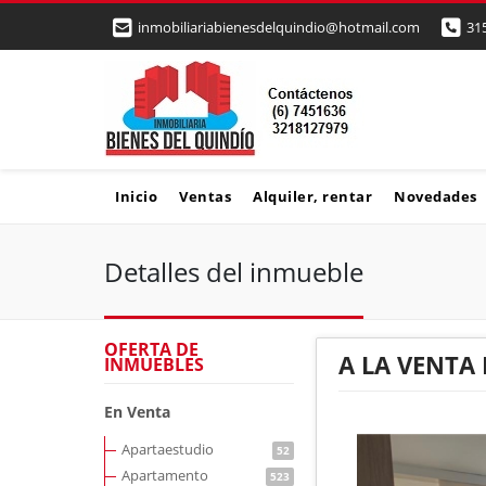
inmobiliariabienesdelquindio@hotmail.com
31
Inicio
Ventas
Alquiler, rentar
Novedades
Detalles del inmueble
OFERTA DE
A LA VENTA
INMUEBLES
En Venta
Apartaestudio
52
Apartamento
523