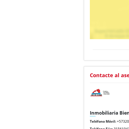
Contacte al as
Inmobiliaria Bie
Teléfono Móvil:
+5732
Teléfono Fijo:
3156194