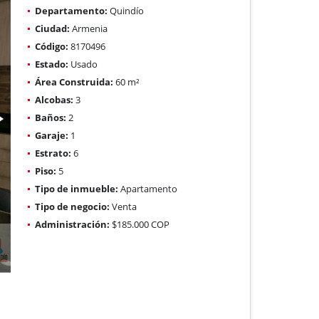
Departamento:
Quindío
Ciudad:
Armenia
Código:
8170496
Estado:
Usado
Área Construida:
60 m²
Alcobas:
3
Baños:
2
Garaje:
1
Estrato:
6
Piso:
5
Tipo de inmueble:
Apartamento
Tipo de negocio:
Venta
Administración:
$185.000 COP