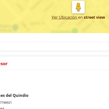
Ver Ubicación
en
street view
esor
nes del Quindio
07746921
358