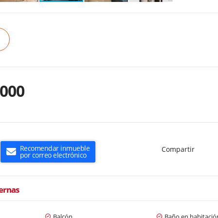
.000
Recomendar inmueble
Compartir
por correo electrónico
ternas
Balcón
Baño en habitación