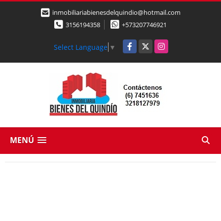
inmobiliariabienesdelquindio@hotmail.com
3156194358
+573207746921
Facebook
X
Instagram
Select Language
▼
MENÚ