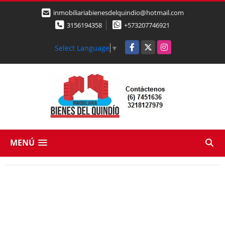
inmobiliariabienesdelquindio@hotmail.com
3156194358
+573207746921
Facebook
X
Instagram
Select Language
▼
MENÚ