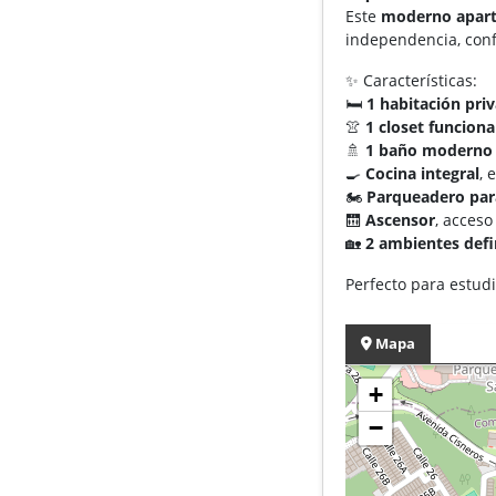
Este
moderno aparta
independencia, conf
✨ Características:
🛏
1 habitación pri
👚
1 closet funciona
🚿
1 baño moderno y
🍳
Cocina integral
, 
🏍
Parqueadero pa
🛗
Ascensor
, acceso
🏡
2 ambientes defi
Perfecto para estudi
Mapa
+
−