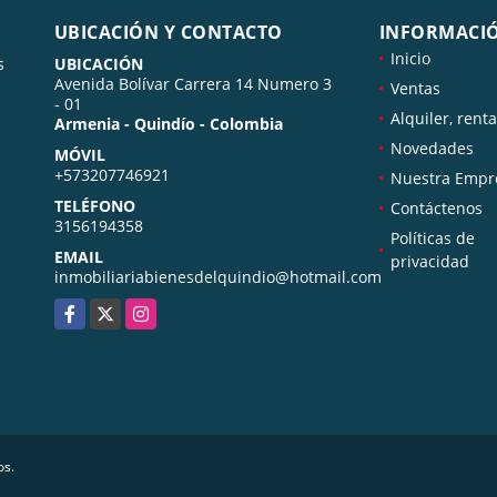
UBICACIÓN Y CONTACTO
INFORMACI
Inicio
s
UBICACIÓN
Avenida Bolívar Carrera 14 Numero 3
Ventas
- 01
Alquiler, renta
Armenia - Quindío - Colombia
Novedades
MÓVIL
+573207746921
Nuestra Empr
TELÉFONO
Contáctenos
3156194358
Políticas de
EMAIL
privacidad
inmobiliariabienesdelquindio@hotmail.com
Facebook
X
Instagram
os.