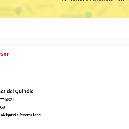
esor
nes del Quindio
07746921
358
nesdelquindio@hotmail.com