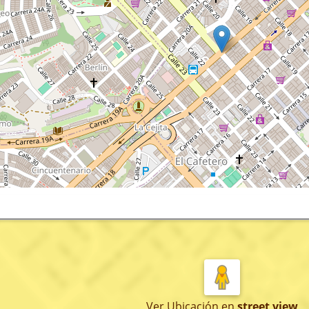
Ver Ubicación
en
street view