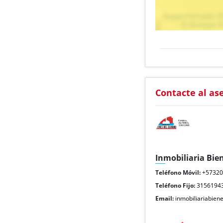
Contacte al as
Inmobiliaria Bie
Teléfono Móvil:
+5732
Teléfono Fijo:
3156194
Email:
inmobiliariabie