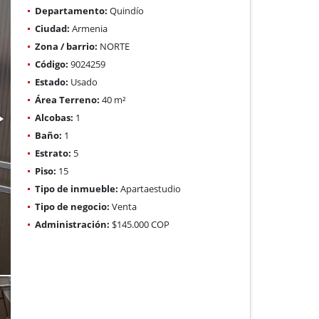
Departamento:
Quindío
Ciudad:
Armenia
Zona / barrio:
NORTE
Código:
9024259
Estado:
Usado
Área Terreno:
40 m²
Alcobas:
1
Baño:
1
Estrato:
5
Piso:
15
Tipo de inmueble:
Apartaestudio
Tipo de negocio:
Venta
Administración:
$145.000 COP