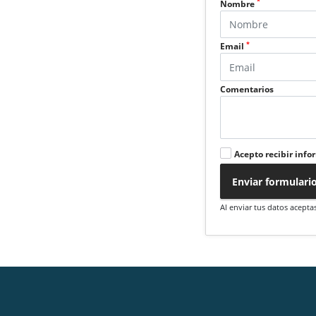
*
Nombre
*
Email
Comentarios
Acepto recibir info
Enviar formulari
Al enviar tus datos acepta