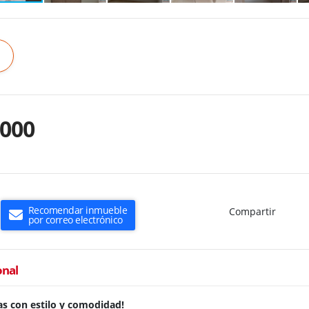
.000
Recomendar inmueble
Compartir
por correo electrónico
onal
ras con estilo y comodidad!