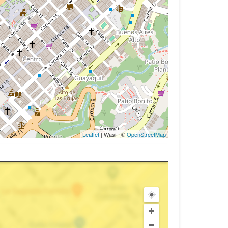
Leaflet
| Wasi - ©
OpenStreetMap