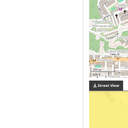
200 m
500 ft
Street View