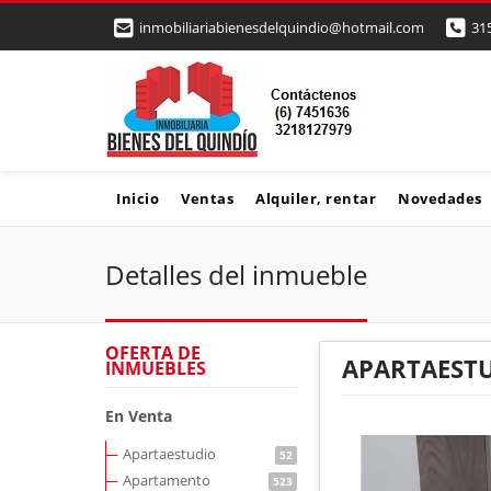
inmobiliariabienesdelquindio@hotmail.com
31
Inicio
Ventas
Alquiler, rentar
Novedades
Detalles del inmueble
OFERTA DE
APARTAESTU
INMUEBLES
En Venta
Apartaestudio
52
Apartamento
523