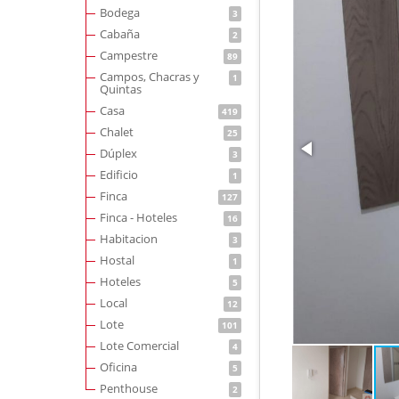
Bodega
3
Cabaña
2
Campestre
89
Campos, Chacras y
1
Quintas
Casa
419
Chalet
25
Dúplex
3
Edificio
1
Finca
127
Finca - Hoteles
16
Habitacion
3
Hostal
1
Hoteles
5
Local
12
Lote
101
Lote Comercial
4
Oficina
5
Penthouse
2