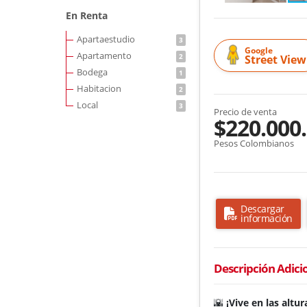
En Renta
Apartaestudio
3
Google
Apartamento
2
Street View
Bodega
1
Habitacion
2
Local
3
Precio de venta
$220.000
Pesos Colombianos
Descargar
información
Descripción Adici
🌇
¡Vive en las altu