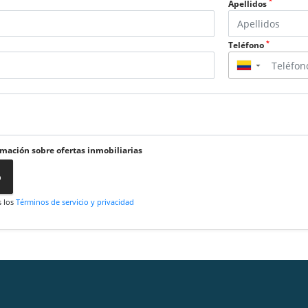
*
Apellidos
*
Teléfono
▼
rmación sobre ofertas inmobiliarias
o
s los
Términos de servicio y privacidad