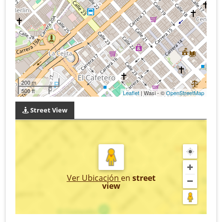
200 m
500 ft
Leaflet
| Wasi - ©
OpenStreetMap
Street View
Ver Ubicación
en
street
view