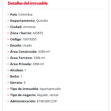
Detalles del inmueble
País:
Colombia
Departamento:
Quindío
Ciudad:
Armenia
Zona / barrio:
NORTE
Código:
10019355
Estado:
Usado
Área Construida:
3396 m²
Área Terreno:
3396 m²
Área Privada:
3396 m²
Alcobas:
1
Baño:
1
Estrato:
4
Tipo de inmueble:
Apartaestudio
Tipo de negocio:
Alquiler, rentar
Administración:
$199.000 COP