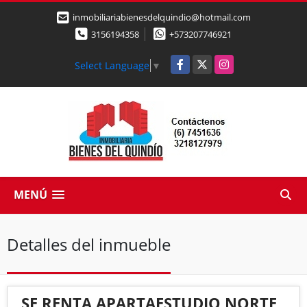
inmobiliariabienesdelquindio@hotmail.com
3156194358
+573207746921
Facebook
X
Instagram
Select Language
▼
MENÚ
Detalles del inmueble
SE RENTA APARTAESTUDIO NORTE